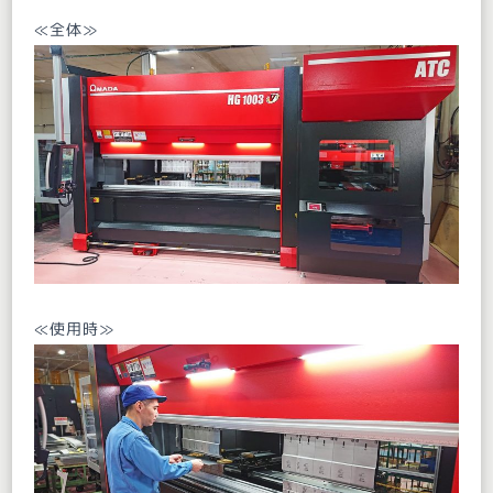
≪全体≫
≪使用時≫